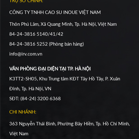
TRỤ SỞ CHÍNH:
CÔNG TY TNHH CAO SU INOUE VIỆT NAM
Thôn Phú Lâm, Xã Quang Minh, Tp. Hà Nội, Việt Nam
84-24-3816 5140/41/42
84-24-3816 5252 (Phòng bán hàng)
info@irv.com.vn
VĂN PHÒNG ĐẠI DIỆN TẠI TP. HÀ NỘI
K3TT2-SH05, Khu Trung tâm KĐT Tây Hồ Tây, P. Xuân
Đỉnh, Tp. Hà Nội, VN
SĐT: (84-24) 3200 6368
CHI NHÁNH:
363 Nguyễn Thái Bình, Phường Bảy Hiền, Tp. Hồ Chí Minh,
Việt Nam