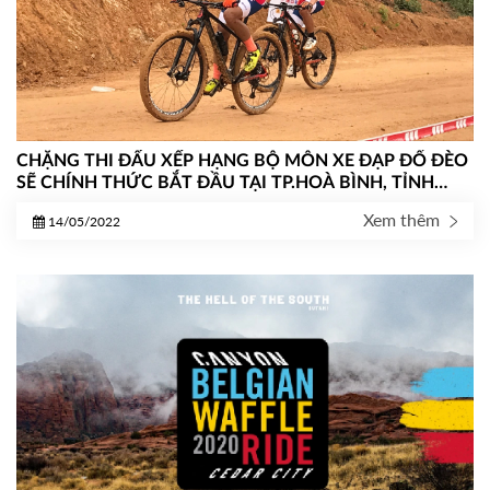
CHẶNG THI ĐẤU XẾP HẠNG BỘ MÔN XE ĐẠP ĐỔ ĐÈO
SẼ CHÍNH THỨC BẮT ĐẦU TẠI TP.HOÀ BÌNH, TỈNH
HOÀ BÌNH.
Xem thêm
14/05/2022