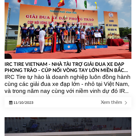
IRC TIRE VIETNAM - NHÀ TÀI TRỢ GIẢI ĐUA XE ĐẠP
PHONG TRÀO - CÚP NỐI VÒNG TAY LỚN MIỀN BẮC
IRC Tire tự hào là doanh nghiệp luôn đồng hành 
LẦN THỨ VI
cùng các giải đua xe đạp lớn - nhỏ tại Việt Nam, 
và trong năm nay cùng với niềm vinh dự đó IRC 
Tire tiếp tục là nhà tài trợ cho giải đua xe đạp 
Xem thêm
11/10/2023
phong trào - Cúp Nối vòng tay lớn miền Bắc lần 
thứ VI, tại thành phố Vĩnh Yên, tỉnh Vĩnh Phúc