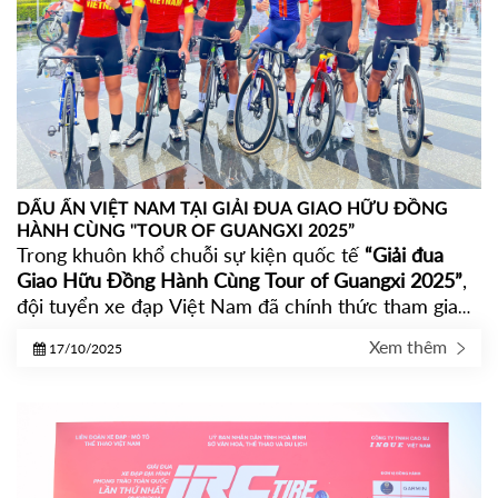
DẤU ẤN VIỆT NAM TẠI GIẢI ĐUA GIAO HỮU ĐỒNG
HÀNH CÙNG "TOUR OF GUANGXI 2025”
Trong khuôn khổ chuỗi sự kiện quốc tế
“Giải đua
Giao Hữu Đồng Hành Cùng Tour of Guangxi 2025”
,
đội tuyển xe đạp Việt Nam đã chính thức tham gia
tranh tài cùng nhiều tay đua đến từ các quốc gia
Xem thêm
17/10/2025
trong khu vực. Đồng hành cùng đội tuyển trong giải
đua năm nay là
thương hiệu lốp xe đạp IRC Việt
Nam
– với dòng sản phẩm
Jetty Plus
được lựa chọn
trang bị cho toàn bộ các vận động viên.