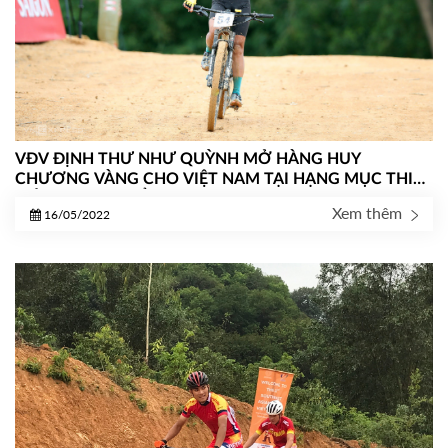
VĐV ĐỊNH THƯ NHƯ QUỲNH MỞ HÀNG HUY
CHƯƠNG VÀNG CHO VIỆT NAM TẠI HẠNG MỤC THI
ĐẤU XE ĐẠP THỂ THAO SEA GAMES 31
Xem thêm
16/05/2022