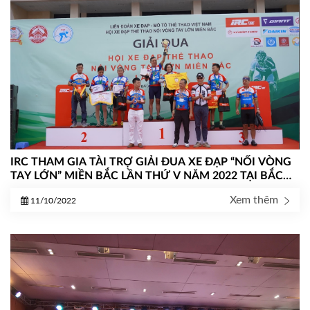
IRC THAM GIA TÀI TRỢ GIẢI ĐUA XE ĐẠP “NỐI VÒNG
TAY LỚN” MIỀN BẮC LẦN THỨ V NĂM 2022 TẠI BẮC
GIANG
Xem thêm
11/10/2022