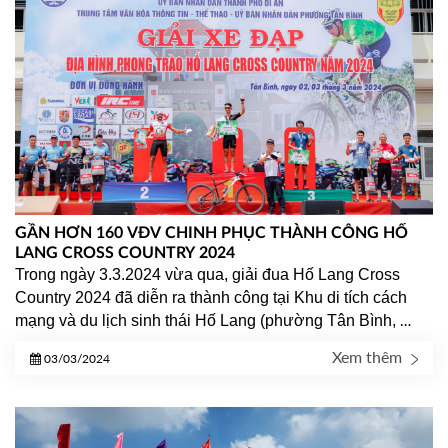
GẦN HƠN 160 VĐV CHINH PHỤC THÀNH CÔNG HỐ
LANG CROSS COUNTRY 2024
Trong ngày 3.3.2024 vừa qua, giải đua Hố Lang Cross 
Country 2024 đã diễn ra thành công tại 
Khu di tích cách 
mạng và du lịch sinh thái Hố Lang (phường Tân Bình, 
TP.Dĩ An) v
ới nhiều cảm xúc và kỷ niệm khó quên.
Xem thêm
03/03/2024