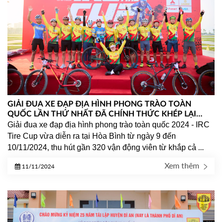
GIẢI ĐUA XE ĐẠP ĐỊA HÌNH PHONG TRÀO TOÀN
QUỐC LẦN THỨ NHẤT ĐÃ CHÍNH THỨC KHÉP LẠI
THẬT HOÀNH TRÁNG
Giải đua xe đạp địa hình phong trào toàn quốc 2024 - IRC 
Tire Cup vừa diễn ra tại Hòa Bình từ ngày 9 đến 
10/11/2024, thu hút gần 320 vận động viên từ khắp cả 
nước. Sự kiện đã để lại dấu ấn đặc biệt trong lòng cộng 
Xem thêm
11/11/2024
đồng biker Việt Nam.