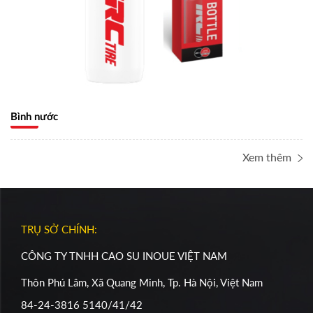
Bình nước
Xem thêm
TRỤ SỞ CHÍNH:
CÔNG TY TNHH CAO SU INOUE VIỆT NAM
Thôn Phú Lâm, Xã Quang Minh, Tp. Hà Nội, Việt Nam
84-24-3816 5140/41/42