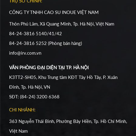
TRỤ SỞ CHÍNH:
CÔNG TY TNHH CAO SU INOUE VIỆT NAM
Thôn Phú Lâm, Xã Quang Minh, Tp. Hà Nội, Việt Nam
84-24-3816 5140/41/42
84-24-3816 5252 (Phòng bán hàng)
info@irv.com.vn
VĂN PHÒNG ĐẠI DIỆN TẠI TP. HÀ NỘI
K3TT2-SH05, Khu Trung tâm KĐT Tây Hồ Tây, P. Xuân
Đỉnh, Tp. Hà Nội, VN
SĐT: (84-24) 3200 6368
CHI NHÁNH:
363 Nguyễn Thái Bình, Phường Bảy Hiền, Tp. Hồ Chí Minh,
Việt Nam