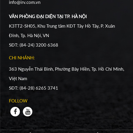
info@irv.com.vn
VĂN PHÒNG ĐẠI DIỆN TẠI TP. HÀ NỘI
K3TT2-SH05, Khu Trung tâm KĐT Tây Hồ Tây, P. Xuân
Đỉnh, Tp. Hà Nội, VN
SĐT: (84-24) 3200 6368
CHI NHÁNH:
363 Nguyễn Thái Bình, Phường Bảy Hiền, Tp. Hồ Chí Minh,
Việt Nam
SĐT: (84-28) 6265 3741
FOLLOW