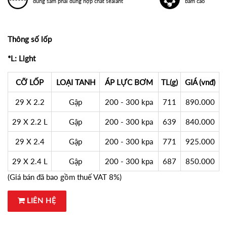
dùng săm phải dùng hợp chất sealant
bám cao
Thông số lốp
*L: Light
CỠ LỐP
LOẠI TANH
ÁP LỰC BƠM
TL(g)
GIÁ (vnđ)
29 X 2.2
Gập
200 - 300 kpa
711
890.000
29 X 2.2 L
Gập
200 - 300 kpa
639
840.000
29 X 2.4
Gập
200 - 300 kpa
771
925.000
29 X 2.4 L
Gập
200 - 300 kpa
687
850.000
(Giá bán đã bao gồm thuế VAT 8%)
LIÊN HỆ