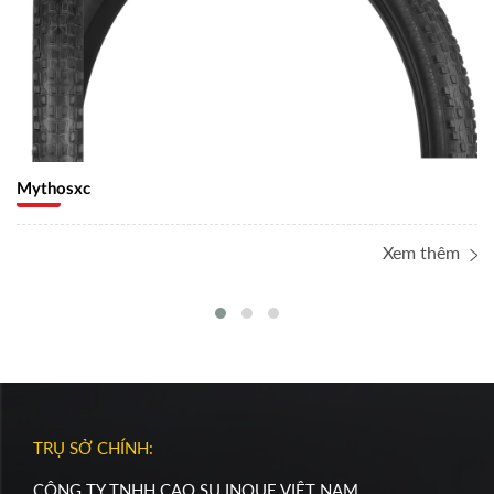
Mythosxc
Xem thêm
TRỤ SỞ CHÍNH:
CÔNG TY TNHH CAO SU INOUE VIỆT NAM